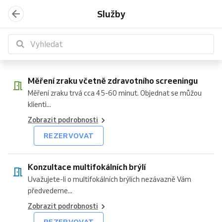
zraku
multifokálních
při
aplikace
kontaktních
zraku
aplikace
Služby
včetně
brýlí
výběru
kontaktních
čoček
nositelů
multifokálních
zdravotního
brýlových
čoček
kontaktních
kontaktních
screeningu
obrub,
čoček
čoček
zejména
pro
sportovních
vidění
na
dá
Měření zraku včetně zdravotního screeningu
Měření zraku trvá cca 45-60 minut. Objednat se můžou
klienti...
Zobrazit podrobnosti
REZERVOVAT
Konzultace multifokálních brýlí
Uvažujete-li o multifokálních brýlích nezávazně Vám
předvedeme...
Zobrazit podrobnosti
REZERVOVAT